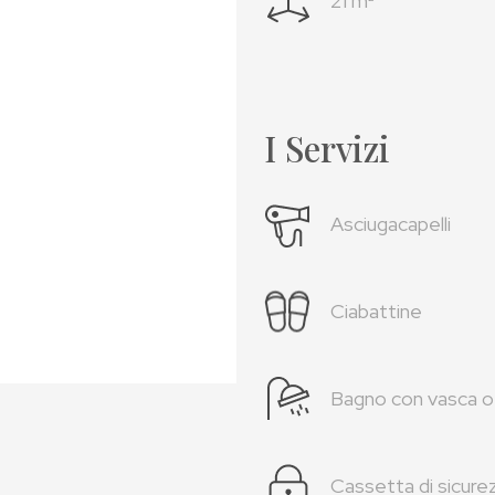
21 m²
I Servizi
Asciugacapelli
Ciabattine
Bagno con vasca o
Cassetta di sicure