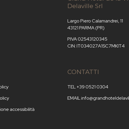
Delaville Srl
Largo Piero Calamandrei, 11
43121 PARMA (PR)
P.IVA 02543120345
CIN: IT034027A1SC7MKIT4
CONTATTI
olicy
TEL +39 0521 0304
olicy
EMAIL
info@grandhoteldelavill
ione accessibilità